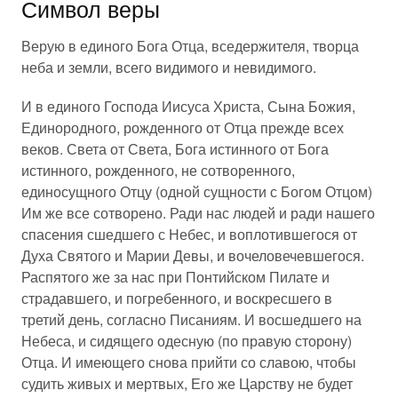
Символ веры
Верую в единого Бога Отца, вседержителя, творца
неба и земли, всего видимого и невидимого.
И в единого Господа Иисуса Христа, Сына Божия,
Единородного, рожденного от Отца прежде всех
веков. Света от Света, Бога истинного от Бога
истинного, рожденного, не сотворенного,
единосущного Отцу (одной сущности с Богом Отцом)
Им же все сотворено. Ради нас людей и ради нашего
спасения сшедшего с Небес, и воплотившегося от
Духа Святого и Марии Девы, и вочеловечевшегося.
Распятого же за нас при Понтийском Пилате и
страдавшего, и погребенного, и воскресшего в
третий день, согласно Писаниям. И восшедшего на
Небеса, и сидящего одесную (по правую сторону)
Отца. И имеющего снова прийти со славою, чтобы
судить живых и мертвых, Его же Царству не будет