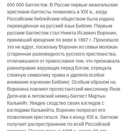
000 000 баптистов. В России первые евангельские
христиане-баптисты появились в XIX в., когда
Российским библейским обществом была издана
переведённая на русский язык Библия. Первым
русским баптистом стал Никита Исаевич Воронин,
принявший крещение по вере в 1867 г. Произошло
это не вдруг, поскольку Воронин из семьи молокан
(старинная разновидность русского христианства,
отличавшаяся от православия тем, что признавала
равноправие верующих перед Богом, отрицала
сложную символику храма и уделяла особое
внимание изучению Библии). Особым образом на
Воронина повлиял протестантский миссионер Яков
Деля-ков и литовский немец-баптист Мартын
Кальвейт. Увидев сходство своих взглядов с
взглядами Кальвейта, Воронин попросил его
позволения креститься. Уже к концу XIX в. баптизм
получает распространение по всей Российской
империи. Однако лишь в 1905 г., после 20 лет